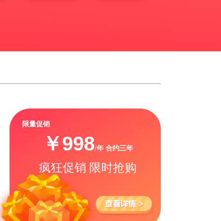
限量促销
￥998
/年
合约三年
疯狂促销 限时抢购