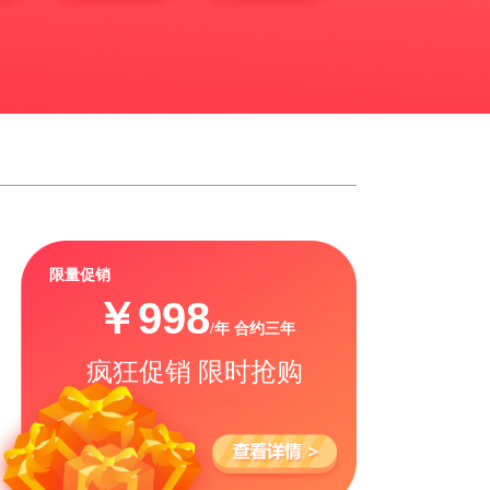
限量促销
￥998
/年
合约三年
疯狂促销 限时抢购