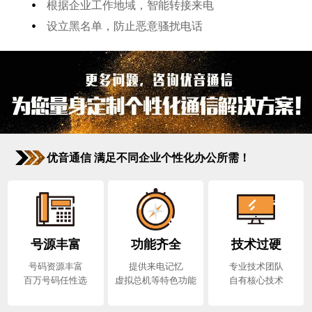
•
根据企业工作地域，智能转接来电
•
设立黑名单，防止恶意骚扰电话
优音通信 满足不同企业个性化办公所需！
号源丰富
功能齐全
技术过硬
号码资源丰富
提供来电记忆
专业技术团队
百万号码任性选
虚拟总机等特色功能
自有核心技术