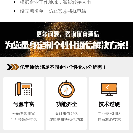
•
根据企业工作地域，智能转接来电
•
设立黑名单，防止恶意骚扰电话
优音通信 满足不同企业个性化办公所需！
号源丰富
功能齐全
技术过硬
号码资源丰富
提供来电记忆
专业技术团队
百万号码任性选
虚拟总机等特色功能
自有核心技术