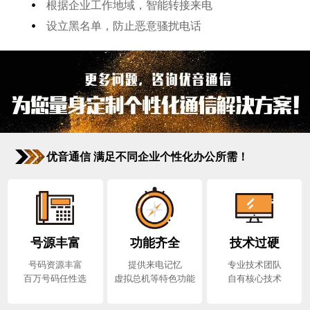
•
根据企业工作地域，智能转接来电
•
设立黑名单，防止恶意骚扰电话
优音通信 满足不同企业个性化办公所需！
号源丰富
功能齐全
技术过硬
号码资源丰富
提供来电记忆
专业技术团队
百万号码任性选
虚拟总机等特色功能
自有核心技术