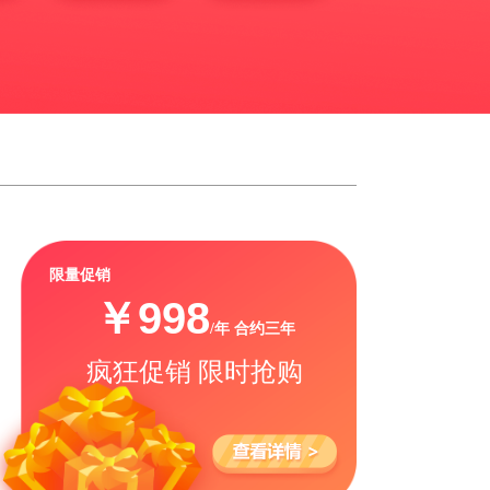
限量促销
￥998
/年
合约三年
疯狂促销 限时抢购