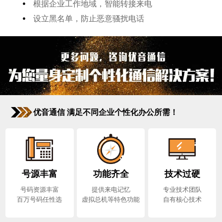
•
根据企业工作地域，智能转接来电
•
设立黑名单，防止恶意骚扰电话
优音通信 满足不同企业个性化办公所需！
号源丰富
功能齐全
技术过硬
号码资源丰富
提供来电记忆
专业技术团队
百万号码任性选
虚拟总机等特色功能
自有核心技术