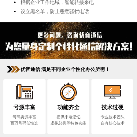
•
根据企业工作地域，智能转接来电
•
设立黑名单，防止恶意骚扰电话
优音通信 满足不同企业个性化办公所需！
号源丰富
功能齐全
技术过硬
号码资源丰富
提供来电记忆
专业技术团队
百万号码任性选
虚拟总机等特色功能
自有核心技术