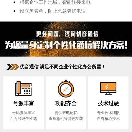
•
根据企业工作地域，智能转接来电
•
设立黑名单，防止恶意骚扰电话
优音通信 满足不同企业个性化办公所需！
号源丰富
功能齐全
技术过硬
号码资源丰富
提供来电记忆
专业技术团队
百万号码任性选
虚拟总机等特色功能
自有核心技术