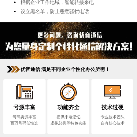
•
根据企业工作地域，智能转接来电
•
设立黑名单，防止恶意骚扰电话
优音通信 满足不同企业个性化办公所需！
号源丰富
功能齐全
技术过硬
号码资源丰富
提供来电记忆
专业技术团队
百万号码任性选
虚拟总机等特色功能
自有核心技术